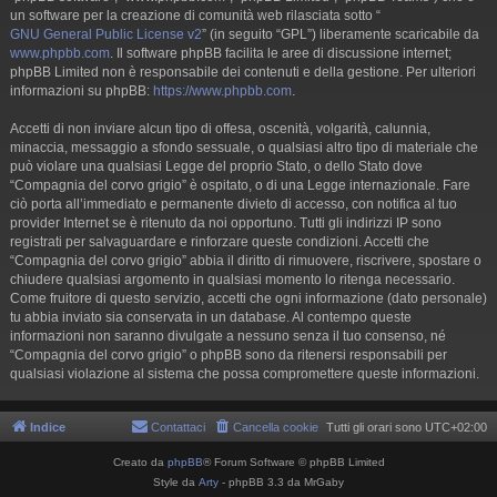
un software per la creazione di comunità web rilasciata sotto “
GNU General Public License v2
” (in seguito “GPL”) liberamente scaricabile da
www.phpbb.com
. Il software phpBB facilita le aree di discussione internet;
phpBB Limited non è responsabile dei contenuti e della gestione. Per ulteriori
informazioni su phpBB:
https://www.phpbb.com
.
Accetti di non inviare alcun tipo di offesa, oscenità, volgarità, calunnia,
minaccia, messaggio a sfondo sessuale, o qualsiasi altro tipo di materiale che
può violare una qualsiasi Legge del proprio Stato, o dello Stato dove
“Compagnia del corvo grigio” è ospitato, o di una Legge internazionale. Fare
ciò porta all’immediato e permanente divieto di accesso, con notifica al tuo
provider Internet se è ritenuto da noi opportuno. Tutti gli indirizzi IP sono
registrati per salvaguardare e rinforzare queste condizioni. Accetti che
“Compagnia del corvo grigio” abbia il diritto di rimuovere, riscrivere, spostare o
chiudere qualsiasi argomento in qualsiasi momento lo ritenga necessario.
Come fruitore di questo servizio, accetti che ogni informazione (dato personale)
tu abbia inviato sia conservata in un database. Al contempo queste
informazioni non saranno divulgate a nessuno senza il tuo consenso, né
“Compagnia del corvo grigio” o phpBB sono da ritenersi responsabili per
qualsiasi violazione al sistema che possa compromettere queste informazioni.
Indice
Contattaci
Cancella cookie
Tutti gli orari sono
UTC+02:00
Creato da
phpBB
® Forum Software © phpBB Limited
Style da
Arty
- phpBB 3.3 da MrGaby