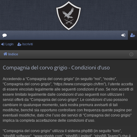
or
Login
Iscriviti
og
sc
u
in
riv
Indice
m
iti
Compagnia del corvo grigio - Condizioni d’uso
Accedendo a “Compagnia del corvo grigio” (in seguito “noi”, “nostro”,
“Compagnia del corvo grigio”, “https://www.corvogrigio.ch/frm”), l’utente accetta
di essere vincolato legalmente alle seguenti condizioni d’uso. Se non accetti di
essere limitato legalmente dalle condizioni d’uso seguenti non utilizzare i
servizi offerti da “Compagnia del corvo grigio”. Le condizioni d’uso possono
cambiare in qualunque momento, sarà nostra premura avvisarti di tali
modifiche, benché sia opportuno controllare con frequenza queste pagine per
eventuali modifiche, dato che l’uso dei servizi di “Compagnia del corvo grigio”
implica la completa accettazione delle condizioni d’uso.
“Compagnia del corvo grigio” utilizza il sistema phpBB (in seguito “loro”,
“phpBB software”, “www.phpbb.com”, “phpBB Limited”, “phpBB Teams”) che è