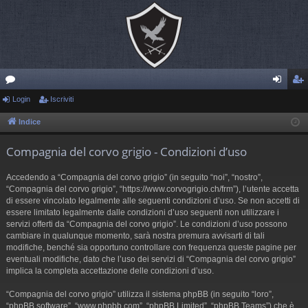
or
Login
Iscriviti
og
sc
u
in
riv
Indice
m
iti
Compagnia del corvo grigio - Condizioni d’uso
Accedendo a “Compagnia del corvo grigio” (in seguito “noi”, “nostro”,
“Compagnia del corvo grigio”, “https://www.corvogrigio.ch/frm”), l’utente accetta
di essere vincolato legalmente alle seguenti condizioni d’uso. Se non accetti di
essere limitato legalmente dalle condizioni d’uso seguenti non utilizzare i
servizi offerti da “Compagnia del corvo grigio”. Le condizioni d’uso possono
cambiare in qualunque momento, sarà nostra premura avvisarti di tali
modifiche, benché sia opportuno controllare con frequenza queste pagine per
eventuali modifiche, dato che l’uso dei servizi di “Compagnia del corvo grigio”
implica la completa accettazione delle condizioni d’uso.
“Compagnia del corvo grigio” utilizza il sistema phpBB (in seguito “loro”,
“phpBB software”, “www.phpbb.com”, “phpBB Limited”, “phpBB Teams”) che è