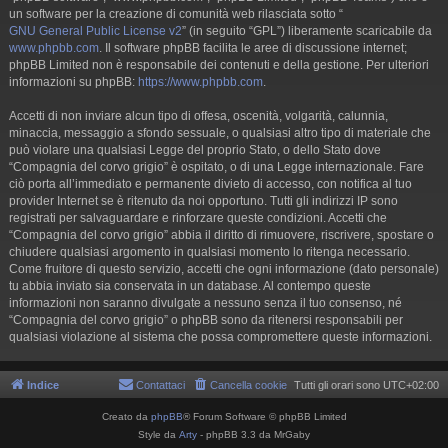
un software per la creazione di comunità web rilasciata sotto “
GNU General Public License v2
” (in seguito “GPL”) liberamente scaricabile da
www.phpbb.com
. Il software phpBB facilita le aree di discussione internet;
phpBB Limited non è responsabile dei contenuti e della gestione. Per ulteriori
informazioni su phpBB:
https://www.phpbb.com
.
Accetti di non inviare alcun tipo di offesa, oscenità, volgarità, calunnia,
minaccia, messaggio a sfondo sessuale, o qualsiasi altro tipo di materiale che
può violare una qualsiasi Legge del proprio Stato, o dello Stato dove
“Compagnia del corvo grigio” è ospitato, o di una Legge internazionale. Fare
ciò porta all’immediato e permanente divieto di accesso, con notifica al tuo
provider Internet se è ritenuto da noi opportuno. Tutti gli indirizzi IP sono
registrati per salvaguardare e rinforzare queste condizioni. Accetti che
“Compagnia del corvo grigio” abbia il diritto di rimuovere, riscrivere, spostare o
chiudere qualsiasi argomento in qualsiasi momento lo ritenga necessario.
Come fruitore di questo servizio, accetti che ogni informazione (dato personale)
tu abbia inviato sia conservata in un database. Al contempo queste
informazioni non saranno divulgate a nessuno senza il tuo consenso, né
“Compagnia del corvo grigio” o phpBB sono da ritenersi responsabili per
qualsiasi violazione al sistema che possa compromettere queste informazioni.
Indice
Contattaci
Cancella cookie
Tutti gli orari sono
UTC+02:00
Creato da
phpBB
® Forum Software © phpBB Limited
Style da
Arty
- phpBB 3.3 da MrGaby