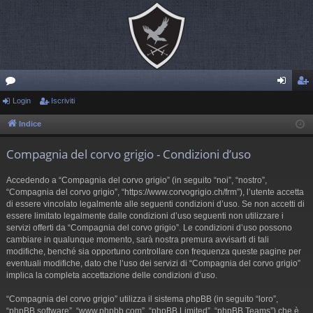
or
Login
Iscriviti
og
sc
u
in
riv
Indice
m
iti
Compagnia del corvo grigio - Condizioni d’uso
Accedendo a “Compagnia del corvo grigio” (in seguito “noi”, “nostro”,
“Compagnia del corvo grigio”, “https://www.corvogrigio.ch/frm”), l’utente accetta
di essere vincolato legalmente alle seguenti condizioni d’uso. Se non accetti di
essere limitato legalmente dalle condizioni d’uso seguenti non utilizzare i
servizi offerti da “Compagnia del corvo grigio”. Le condizioni d’uso possono
cambiare in qualunque momento, sarà nostra premura avvisarti di tali
modifiche, benché sia opportuno controllare con frequenza queste pagine per
eventuali modifiche, dato che l’uso dei servizi di “Compagnia del corvo grigio”
implica la completa accettazione delle condizioni d’uso.
“Compagnia del corvo grigio” utilizza il sistema phpBB (in seguito “loro”,
“phpBB software”, “www.phpbb.com”, “phpBB Limited”, “phpBB Teams”) che è