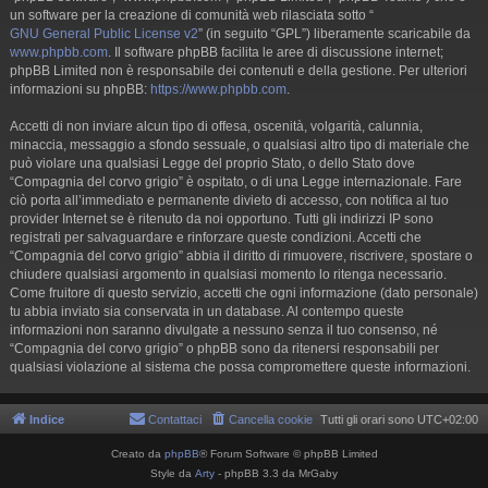
un software per la creazione di comunità web rilasciata sotto “
GNU General Public License v2
” (in seguito “GPL”) liberamente scaricabile da
www.phpbb.com
. Il software phpBB facilita le aree di discussione internet;
phpBB Limited non è responsabile dei contenuti e della gestione. Per ulteriori
informazioni su phpBB:
https://www.phpbb.com
.
Accetti di non inviare alcun tipo di offesa, oscenità, volgarità, calunnia,
minaccia, messaggio a sfondo sessuale, o qualsiasi altro tipo di materiale che
può violare una qualsiasi Legge del proprio Stato, o dello Stato dove
“Compagnia del corvo grigio” è ospitato, o di una Legge internazionale. Fare
ciò porta all’immediato e permanente divieto di accesso, con notifica al tuo
provider Internet se è ritenuto da noi opportuno. Tutti gli indirizzi IP sono
registrati per salvaguardare e rinforzare queste condizioni. Accetti che
“Compagnia del corvo grigio” abbia il diritto di rimuovere, riscrivere, spostare o
chiudere qualsiasi argomento in qualsiasi momento lo ritenga necessario.
Come fruitore di questo servizio, accetti che ogni informazione (dato personale)
tu abbia inviato sia conservata in un database. Al contempo queste
informazioni non saranno divulgate a nessuno senza il tuo consenso, né
“Compagnia del corvo grigio” o phpBB sono da ritenersi responsabili per
qualsiasi violazione al sistema che possa compromettere queste informazioni.
Indice
Contattaci
Cancella cookie
Tutti gli orari sono
UTC+02:00
Creato da
phpBB
® Forum Software © phpBB Limited
Style da
Arty
- phpBB 3.3 da MrGaby