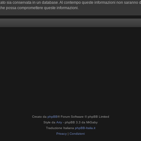
nviato sia conservata in un database. Al contempo queste informazioni non saranno
a che possa compromettere queste informazioni.
Creato da
phpBB
® Forum Software © phpBB Limited
Style da
Arty
- phpBB 3.3 da MrGaby
Traduzione Italiana
phpBB-Italia.it
Privacy
|
Condizioni