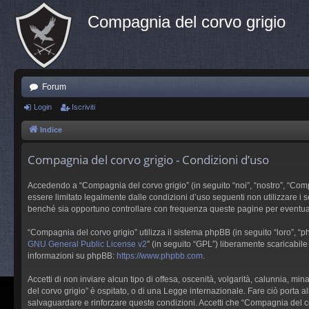
Compagnia del corvo grigio
Forum
Login
Iscriviti
Indice
Compagnia del corvo grigio - Condizioni d’uso
Accedendo a “Compagnia del corvo grigio” (in seguito “noi”, “nostro”, “Compa
essere limitato legalmente dalle condizioni d’uso seguenti non utilizzare i
benché sia opportuno controllare con frequenza queste pagine per eventuali 
“Compagnia del corvo grigio” utilizza il sistema phpBB (in seguito “loro”,
GNU General Public License v2
” (in seguito “GPL”) liberamente scaricabil
informazioni su phpBB:
https://www.phpbb.com
.
Accetti di non inviare alcun tipo di offesa, oscenità, volgarità, calunnia, 
del corvo grigio” è ospitato, o di una Legge internazionale. Fare ciò porta all
salvaguardare e rinforzare queste condizioni. Accetti che “Compagnia del cor