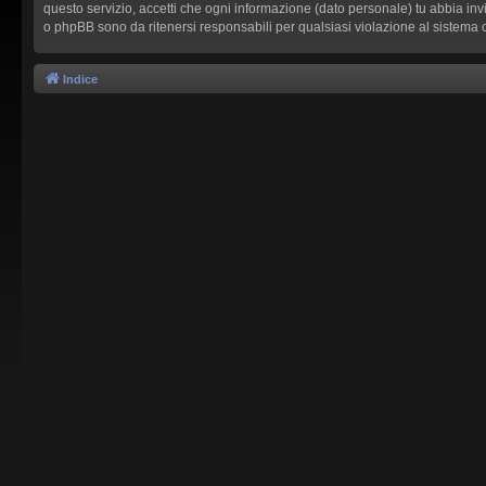
questo servizio, accetti che ogni informazione (dato personale) tu abbia i
o phpBB sono da ritenersi responsabili per qualsiasi violazione al sistem
Indice