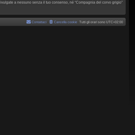
 divulgate a nessuno senza il tuo consenso, né “Compagnia del corvo grigio”
Contattaci
Cancella cookie
Tutti gli orari sono
UTC+02:00