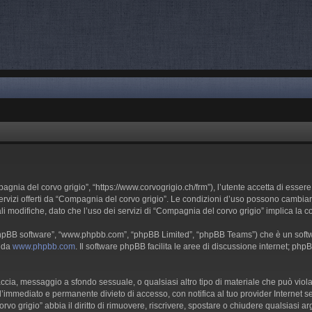
gnia del corvo grigio”, “https://www.corvogrigio.ch/frm”), l’utente accetta di essere
 servizi offerti da “Compagnia del corvo grigio”. Le condizioni d’uso possono cambia
modifiche, dato che l’uso dei servizi di “Compagnia del corvo grigio” implica la c
 “phpBB software”, “www.phpbb.com”, “phpBB Limited”, “phpBB Teams”) che è un softwa
e da
www.phpbb.com
. Il software phpBB facilita le aree di discussione internet; php
minaccia, messaggio a sfondo sessuale, o qualsiasi altro tipo di materiale che può v
’immediato e permanente divieto di accesso, con notifica al tuo provider Internet se è
vo grigio” abbia il diritto di rimuovere, riscrivere, spostare o chiudere qualsiasi 