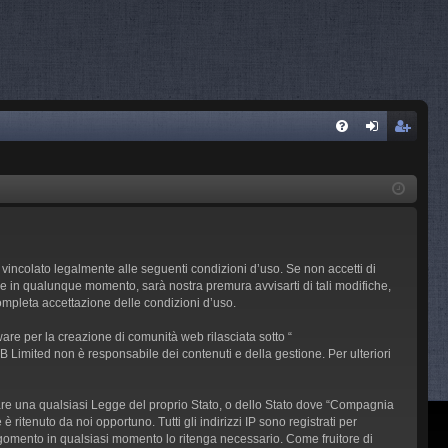
FA
og
sc
Q
in
riv
iti
 vincolato legalmente alle seguenti condizioni d’uso. Se non accetti di
re in qualunque momento, sarà nostra premura avvisarti di tali modifiche,
ompleta accettazione delle condizioni d’uso.
re per la creazione di comunità web rilasciata sotto “
BB Limited non è responsabile dei contenuti e della gestione. Per ulteriori
iolare una qualsiasi Legge del proprio Stato, o dello Stato dove “Compagnia
 ritenuto da noi opportuno. Tutti gli indirizzi IP sono registrati per
argomento in qualsiasi momento lo ritenga necessario. Come fruitore di