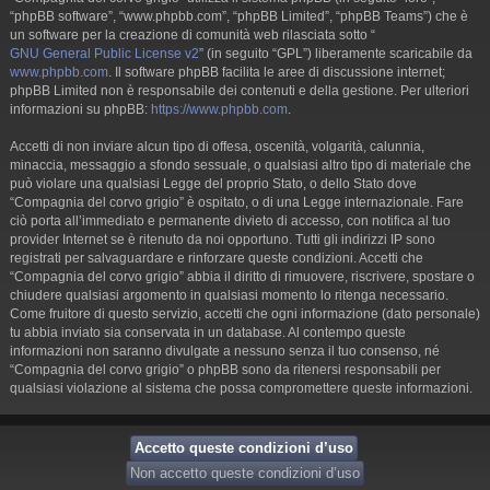
“phpBB software”, “www.phpbb.com”, “phpBB Limited”, “phpBB Teams”) che è
un software per la creazione di comunità web rilasciata sotto “
GNU General Public License v2
” (in seguito “GPL”) liberamente scaricabile da
www.phpbb.com
. Il software phpBB facilita le aree di discussione internet;
phpBB Limited non è responsabile dei contenuti e della gestione. Per ulteriori
informazioni su phpBB:
https://www.phpbb.com
.
Accetti di non inviare alcun tipo di offesa, oscenità, volgarità, calunnia,
minaccia, messaggio a sfondo sessuale, o qualsiasi altro tipo di materiale che
può violare una qualsiasi Legge del proprio Stato, o dello Stato dove
“Compagnia del corvo grigio” è ospitato, o di una Legge internazionale. Fare
ciò porta all’immediato e permanente divieto di accesso, con notifica al tuo
provider Internet se è ritenuto da noi opportuno. Tutti gli indirizzi IP sono
registrati per salvaguardare e rinforzare queste condizioni. Accetti che
“Compagnia del corvo grigio” abbia il diritto di rimuovere, riscrivere, spostare o
chiudere qualsiasi argomento in qualsiasi momento lo ritenga necessario.
Come fruitore di questo servizio, accetti che ogni informazione (dato personale)
tu abbia inviato sia conservata in un database. Al contempo queste
informazioni non saranno divulgate a nessuno senza il tuo consenso, né
“Compagnia del corvo grigio” o phpBB sono da ritenersi responsabili per
qualsiasi violazione al sistema che possa compromettere queste informazioni.