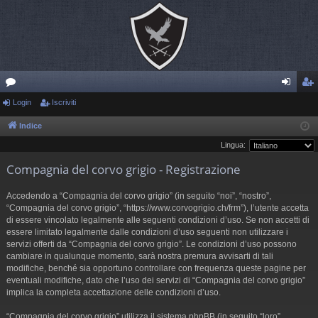
or
Login
Iscriviti
og
sc
u
in
riv
Indice
Lingua:
m
iti
Compagnia del corvo grigio - Registrazione
Accedendo a “Compagnia del corvo grigio” (in seguito “noi”, “nostro”,
“Compagnia del corvo grigio”, “https://www.corvogrigio.ch/frm”), l’utente accetta
di essere vincolato legalmente alle seguenti condizioni d’uso. Se non accetti di
essere limitato legalmente dalle condizioni d’uso seguenti non utilizzare i
servizi offerti da “Compagnia del corvo grigio”. Le condizioni d’uso possono
cambiare in qualunque momento, sarà nostra premura avvisarti di tali
modifiche, benché sia opportuno controllare con frequenza queste pagine per
eventuali modifiche, dato che l’uso dei servizi di “Compagnia del corvo grigio”
implica la completa accettazione delle condizioni d’uso.
“Compagnia del corvo grigio” utilizza il sistema phpBB (in seguito “loro”,