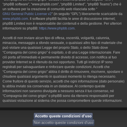
“phpBB software”, “www.phpbb.com”, “phpBB Limited”, “phpBB Teams”) che è
un software per la creazione di comunità web rilasciata sotto “
GNU General Public License v2
” (in seguito “GPL”) liberamente scaricabile da
www.phpbb.com
. Il software phpBB facilita le aree di discussione internet;
phpBB Limited non è responsabile dei contenuti e della gestione. Per ulteriori
informazioni su phpBB:
https://www.phpbb.com
.
Accetti di non inviare alcun tipo di offesa, oscenità, volgarità, calunnia,
minaccia, messaggio a sfondo sessuale, o qualsiasi altro tipo di materiale che
può violare una qualsiasi Legge del proprio Stato, o dello Stato dove
“Compagnia del corvo grigio” è ospitato, o di una Legge internazionale. Fare
ciò porta all’immediato e permanente divieto di accesso, con notifica al tuo
provider Internet se è ritenuto da noi opportuno. Tutti gli indirizzi IP sono
registrati per salvaguardare e rinforzare queste condizioni. Accetti che
“Compagnia del corvo grigio” abbia il diritto di rimuovere, riscrivere, spostare o
chiudere qualsiasi argomento in qualsiasi momento lo ritenga necessario.
Come fruitore di questo servizio, accetti che ogni informazione (dato personale)
tu abbia inviato sia conservata in un database. Al contempo queste
informazioni non saranno divulgate a nessuno senza il tuo consenso, né
“Compagnia del corvo grigio” o phpBB sono da ritenersi responsabili per
qualsiasi violazione al sistema che possa compromettere queste informazioni.