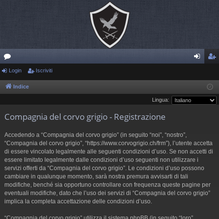
or
Login
Iscriviti
og
sc
u
in
riv
Indice
Lingua:
m
iti
Compagnia del corvo grigio - Registrazione
Accedendo a “Compagnia del corvo grigio” (in seguito “noi”, “nostro”,
“Compagnia del corvo grigio”, “https://www.corvogrigio.ch/frm”), l’utente accetta
di essere vincolato legalmente alle seguenti condizioni d’uso. Se non accetti di
essere limitato legalmente dalle condizioni d’uso seguenti non utilizzare i
servizi offerti da “Compagnia del corvo grigio”. Le condizioni d’uso possono
cambiare in qualunque momento, sarà nostra premura avvisarti di tali
modifiche, benché sia opportuno controllare con frequenza queste pagine per
eventuali modifiche, dato che l’uso dei servizi di “Compagnia del corvo grigio”
implica la completa accettazione delle condizioni d’uso.
“Compagnia del corvo grigio” utilizza il sistema phpBB (in seguito “loro”,