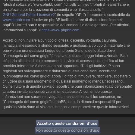
“phpBB software”, “www.phpbb.com”, “phpBB Limited”, “phpBB Teams”) che è
un software per la creazione di comunità web rilasciata sotto “
GNU General Public License v2
” (in seguito “GPL”) liberamente scaricabile da
www.phpbb.com
. Il software phpBB facilita le aree di discussione internet;
phpBB Limited non è responsabile dei contenuti e della gestione. Per ulteriori
informazioni su phpBB:
https://www.phpbb.com
.
Accetti di non inviare alcun tipo di offesa, oscenità, volgarità, calunnia,
minaccia, messaggio a sfondo sessuale, o qualsiasi altro tipo di materiale che
può violare una qualsiasi Legge del proprio Stato, o dello Stato dove
“Compagnia del corvo grigio” è ospitato, o di una Legge internazionale. Fare
ciò porta all’immediato e permanente divieto di accesso, con notifica al tuo
provider Internet se è ritenuto da noi opportuno. Tutti gli indirizzi IP sono
registrati per salvaguardare e rinforzare queste condizioni. Accetti che
“Compagnia del corvo grigio” abbia il diritto di rimuovere, riscrivere, spostare o
chiudere qualsiasi argomento in qualsiasi momento lo ritenga necessario.
Come fruitore di questo servizio, accetti che ogni informazione (dato personale)
tu abbia inviato sia conservata in un database. Al contempo queste
informazioni non saranno divulgate a nessuno senza il tuo consenso, né
“Compagnia del corvo grigio” o phpBB sono da ritenersi responsabili per
qualsiasi violazione al sistema che possa compromettere queste informazioni.