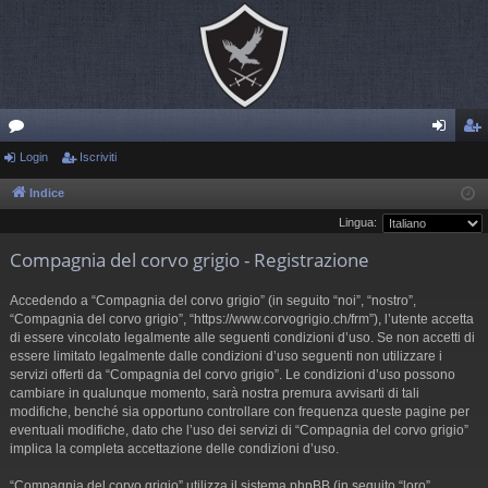
or
Login
Iscriviti
og
sc
u
in
riv
Indice
Lingua:
m
iti
Compagnia del corvo grigio - Registrazione
Accedendo a “Compagnia del corvo grigio” (in seguito “noi”, “nostro”,
“Compagnia del corvo grigio”, “https://www.corvogrigio.ch/frm”), l’utente accetta
di essere vincolato legalmente alle seguenti condizioni d’uso. Se non accetti di
essere limitato legalmente dalle condizioni d’uso seguenti non utilizzare i
servizi offerti da “Compagnia del corvo grigio”. Le condizioni d’uso possono
cambiare in qualunque momento, sarà nostra premura avvisarti di tali
modifiche, benché sia opportuno controllare con frequenza queste pagine per
eventuali modifiche, dato che l’uso dei servizi di “Compagnia del corvo grigio”
implica la completa accettazione delle condizioni d’uso.
“Compagnia del corvo grigio” utilizza il sistema phpBB (in seguito “loro”,