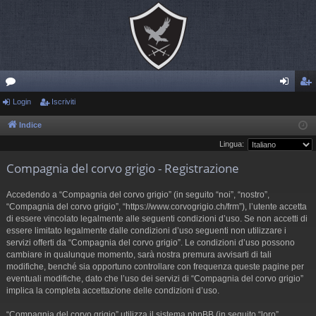
or
Login
Iscriviti
og
sc
u
in
riv
Indice
Lingua:
m
iti
Compagnia del corvo grigio - Registrazione
Accedendo a “Compagnia del corvo grigio” (in seguito “noi”, “nostro”,
“Compagnia del corvo grigio”, “https://www.corvogrigio.ch/frm”), l’utente accetta
di essere vincolato legalmente alle seguenti condizioni d’uso. Se non accetti di
essere limitato legalmente dalle condizioni d’uso seguenti non utilizzare i
servizi offerti da “Compagnia del corvo grigio”. Le condizioni d’uso possono
cambiare in qualunque momento, sarà nostra premura avvisarti di tali
modifiche, benché sia opportuno controllare con frequenza queste pagine per
eventuali modifiche, dato che l’uso dei servizi di “Compagnia del corvo grigio”
implica la completa accettazione delle condizioni d’uso.
“Compagnia del corvo grigio” utilizza il sistema phpBB (in seguito “loro”,