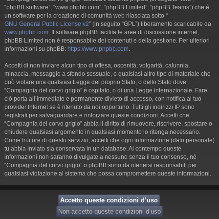
“phpBB software”, “www.phpbb.com”, “phpBB Limited”, “phpBB Teams”) che è
un software per la creazione di comunità web rilasciata sotto “
GNU General Public License v2
” (in seguito “GPL”) liberamente scaricabile da
www.phpbb.com
. Il software phpBB facilita le aree di discussione internet;
phpBB Limited non è responsabile dei contenuti e della gestione. Per ulteriori
informazioni su phpBB:
https://www.phpbb.com
.
Accetti di non inviare alcun tipo di offesa, oscenità, volgarità, calunnia,
minaccia, messaggio a sfondo sessuale, o qualsiasi altro tipo di materiale che
può violare una qualsiasi Legge del proprio Stato, o dello Stato dove
“Compagnia del corvo grigio” è ospitato, o di una Legge internazionale. Fare
ciò porta all’immediato e permanente divieto di accesso, con notifica al tuo
provider Internet se è ritenuto da noi opportuno. Tutti gli indirizzi IP sono
registrati per salvaguardare e rinforzare queste condizioni. Accetti che
“Compagnia del corvo grigio” abbia il diritto di rimuovere, riscrivere, spostare o
chiudere qualsiasi argomento in qualsiasi momento lo ritenga necessario.
Come fruitore di questo servizio, accetti che ogni informazione (dato personale)
tu abbia inviato sia conservata in un database. Al contempo queste
informazioni non saranno divulgate a nessuno senza il tuo consenso, né
“Compagnia del corvo grigio” o phpBB sono da ritenersi responsabili per
qualsiasi violazione al sistema che possa compromettere queste informazioni.