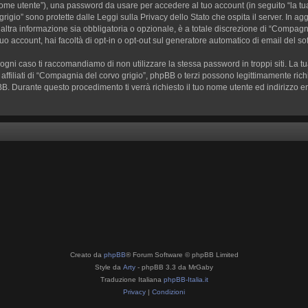
o nome utente”), una password da usare per accedere al tuo account (in seguito “la tua
rigio” sono protette dalle Leggi sulla Privacy dello Stato che ospita il server. In ag
tra informazione sia obbligatoria o opzionale, è a totale discrezione di “Compagnia de
tuo account, hai facoltà di opt-in o opt-out sul generatore automatico di email del s
n ogni caso ti raccomandiamo di non utilizzare la stessa password in troppi siti. L
 affiliati di “Compagnia del corvo grigio”, phpBB o terzi possono legittimamente ri
pBB. Durante questo procedimento ti verrà richiesto il tuo nome utente ed indiriz
Creato da
phpBB
® Forum Software © phpBB Limited
Style da
Arty
- phpBB 3.3 da MrGaby
Traduzione Italiana
phpBB-Italia.it
Privacy
|
Condizioni