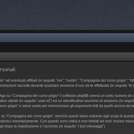
rsonali
d eventuali affiliati (in seguito “noi”, “nostro”, “Compagnia del corvo grigio”, “htt
azioni raccolte durante qualsiasi sessione d’uso da te effettuata (in seguito “le t
iga su “Compagnia del corvo grigio” il software phpBB creerà un certo numero di cook
ativo utente (in seguito “user-id”) ed un identificativo anonimo di sessione (in se
vo grigio” e viene usato per memorizzare gli argomenti letti da quelli ancora da leg
 “Compagnia del corvo grigio”, benché questi siano estranei agli scopi di questo d
serisci volontariamente. Con questo sono intesi e non limitati ad essi: inviare mess
gi dopo la registrazione e l’accesso (in seguito “i tuoi messaggi”).