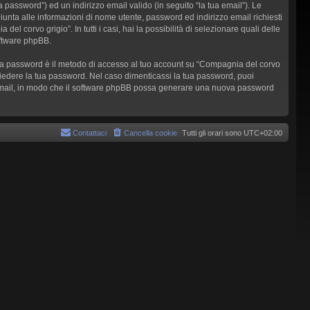
 password”) ed un indirizzo email valido (in seguito “la tua email”). Le
giunta alle informazioni di nome utente, password ed indirizzo email richiesti
l corvo grigio”. In tutti i casi, hai la possibilità di selezionare quali delle
oftware phpBB.
a tua password è il metodo di accesso al tuo account su “Compagnia del corvo
chiedere la tua password. Nel caso dimenticassi la tua password, puoi
zo email, in modo che il software phpBB possa generare una nuova password
Contattaci
Cancella cookie
Tutti gli orari sono
UTC+02:00