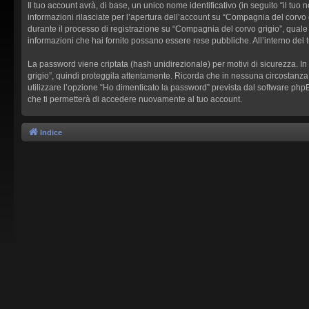
Il tuo account avrà, di base, un unico nome identificativo (in seguito “il tu
informazioni rilasciate per l’apertura dell’account su “Compagnia del corvo g
durante il processo di registrazione su “Compagnia del corvo grigio”, quale al
informazioni che hai fornito possano essere rese pubbliche. All’interno del 
La password viene criptata (hash unidirezionale) per motivi di sicurezza. I
grigio”, quindi proteggila attentamente. Ricorda che in nessuna circostanza
utilizzare l’opzione “Ho dimenticato la password” prevista dal software ph
che ti permetterà di accedere nuovamente al tuo account.
Indice