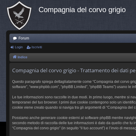
Compagnia del corvo grigio
Forum
Login
Iscriviti
Indice
Compagnia del corvo grigio - Trattamento dei dati pe
Questo paragrafo spiega dettagliatamente come “Compagnia del corvo grigio” e
software”, “www.phpbb.com”, “phpBB Limited”, “phpBB Teams”) usano le inform
Le tue informazioni sono raccolte in due modi. In primo luogo, mentre si nav
temporanei del tuo browser. I primi due cookie contengono solo un identific
cookie viene creato quando si naviga tra gli argomenti di “Compagnia del cor
Possiamo anche generare cookie esterni al software phpBB mentre navighi su
secondo metodo di raccolta delle tue informazioni è dato da quello che tu in
“Compagnia del corvo grigio” (in seguito “il tuo account”) e l’invio di messag