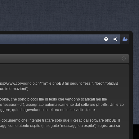
FA
og
sc
Q
in
riv
iti
ps://www.corvogrigio.ch/frm”) e phpBB (in seguito “essi”, “loro”, “phpBB
ue informazioni”).
ie, che sono piccoli file di testo che vengono scaricati nei file
guito “session-id”), assegnato automaticamente dal software phpBB. Un terzo
gere, quindi agevolando la lettura nelle tue visite future.
ocumento che intende trattare solo quelli creati dal software phpBB. Il
aggi come utente ospite (in seguito “messaggi da ospite”), registrarsi su