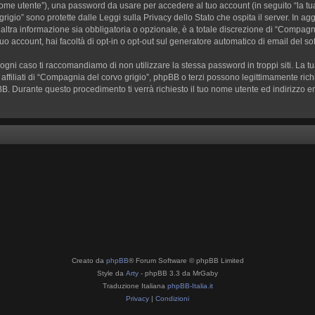
o nome utente”), una password da usare per accedere al tuo account (in seguito “la tua
rigio” sono protette dalle Leggi sulla Privacy dello Stato che ospita il server. In ag
tra informazione sia obbligatoria o opzionale, è a totale discrezione di “Compagnia de
tuo account, hai facoltà di opt-in o opt-out sul generatore automatico di email del s
n ogni caso ti raccomandiamo di non utilizzare la stessa password in troppi siti. L
 affiliati di “Compagnia del corvo grigio”, phpBB o terzi possono legittimamente ri
pBB. Durante questo procedimento ti verrà richiesto il tuo nome utente ed indiriz
Creato da
phpBB
® Forum Software © phpBB Limited
Style da
Arty
- phpBB 3.3 da MrGaby
Traduzione Italiana
phpBB-Italia.it
Privacy
|
Condizioni