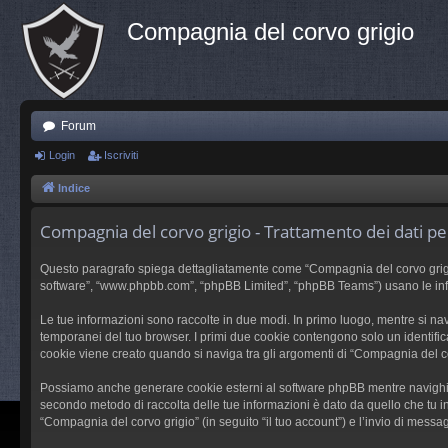
Compagnia del corvo grigio
Forum
Login
Iscriviti
Indice
Compagnia del corvo grigio - Trattamento dei dati pe
Questo paragrafo spiega dettagliatamente come “Compagnia del corvo grigio” e
software”, “www.phpbb.com”, “phpBB Limited”, “phpBB Teams”) usano le inform
Le tue informazioni sono raccolte in due modi. In primo luogo, mentre si nav
temporanei del tuo browser. I primi due cookie contengono solo un identific
cookie viene creato quando si naviga tra gli argomenti di “Compagnia del cor
Possiamo anche generare cookie esterni al software phpBB mentre navighi su
secondo metodo di raccolta delle tue informazioni è dato da quello che tu in
“Compagnia del corvo grigio” (in seguito “il tuo account”) e l’invio di messag