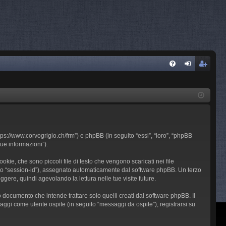
FA
og
sc
Q
in
riv
iti
ps://www.corvogrigio.ch/frm”) e phpBB (in seguito “essi”, “loro”, “phpBB
ue informazioni”).
ie, che sono piccoli file di testo che vengono scaricati nei file
guito “session-id”), assegnato automaticamente dal software phpBB. Un terzo
gere, quindi agevolando la lettura nelle tue visite future.
ocumento che intende trattare solo quelli creati dal software phpBB. Il
aggi come utente ospite (in seguito “messaggi da ospite”), registrarsi su