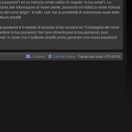
 password”) ed un indirizzo email valido (in seguito “la tua email”). Le
giunta alle informazioni di nome utente, password ed indirizzo email richiesti
l corvo grigio”. In tutti i casi, hai la possibilità di selezionare quali delle
oftware phpBB.
a tua password è il metodo di accesso al tuo account su “Compagnia del corvo
chiedere la tua password. Nel caso dimenticassi la tua password, puoi
zo email, in modo che il software phpBB possa generare una nuova password
Contattaci
Cancella cookie
Tutti gli orari sono
UTC+02:00