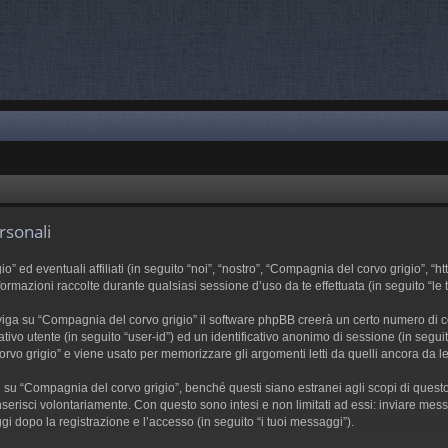
rsonali
d eventuali affiliati (in seguito “noi”, “nostro”, “Compagnia del corvo grigio”, “htt
azioni raccolte durante qualsiasi sessione d’uso da te effettuata (in seguito “le t
iga su “Compagnia del corvo grigio” il software phpBB creerà un certo numero di cook
ativo utente (in seguito “user-id”) ed un identificativo anonimo di sessione (in se
vo grigio” e viene usato per memorizzare gli argomenti letti da quelli ancora da leg
 “Compagnia del corvo grigio”, benché questi siano estranei agli scopi di questo d
serisci volontariamente. Con questo sono intesi e non limitati ad essi: inviare mess
gi dopo la registrazione e l’accesso (in seguito “i tuoi messaggi”).