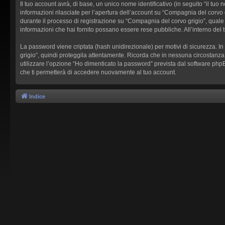
Il tuo account avrà, di base, un unico nome identificativo (in seguito “il tu
informazioni rilasciate per l’apertura dell’account su “Compagnia del corvo g
durante il processo di registrazione su “Compagnia del corvo grigio”, quale al
informazioni che hai fornito possano essere rese pubbliche. All’interno del 
La password viene criptata (hash unidirezionale) per motivi di sicurezza. I
grigio”, quindi proteggila attentamente. Ricorda che in nessuna circostanza
utilizzare l’opzione “Ho dimenticato la password” prevista dal software ph
che ti permetterà di accedere nuovamente al tuo account.
Indice