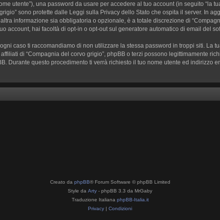
o nome utente”), una password da usare per accedere al tuo account (in seguito “la tua
rigio” sono protette dalle Leggi sulla Privacy dello Stato che ospita il server. In ag
tra informazione sia obbligatoria o opzionale, è a totale discrezione di “Compagnia de
tuo account, hai facoltà di opt-in o opt-out sul generatore automatico di email del s
n ogni caso ti raccomandiamo di non utilizzare la stessa password in troppi siti. L
 affiliati di “Compagnia del corvo grigio”, phpBB o terzi possono legittimamente ri
pBB. Durante questo procedimento ti verrà richiesto il tuo nome utente ed indiriz
Creato da
phpBB
® Forum Software © phpBB Limited
Style da
Arty
- phpBB 3.3 da MrGaby
Traduzione Italiana
phpBB-Italia.it
Privacy
|
Condizioni