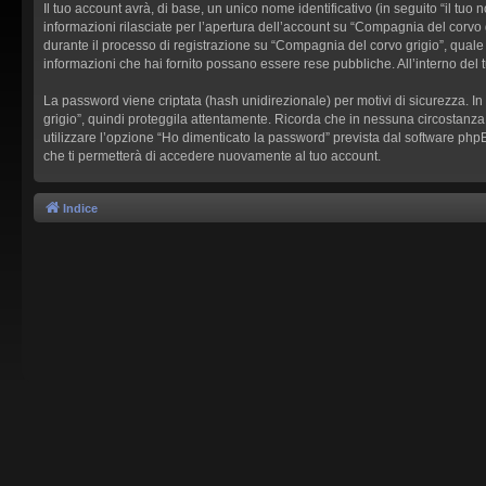
Il tuo account avrà, di base, un unico nome identificativo (in seguito “il tu
informazioni rilasciate per l’apertura dell’account su “Compagnia del corvo g
durante il processo di registrazione su “Compagnia del corvo grigio”, quale al
informazioni che hai fornito possano essere rese pubbliche. All’interno del 
La password viene criptata (hash unidirezionale) per motivi di sicurezza. I
grigio”, quindi proteggila attentamente. Ricorda che in nessuna circostanza
utilizzare l’opzione “Ho dimenticato la password” prevista dal software ph
che ti permetterà di accedere nuovamente al tuo account.
Indice