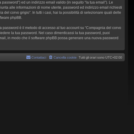
 password”) ed un indirizzo email valido (in seguito “la tua email”). Le
giunta alle informazioni di nome utente, password ed indirizzo email richiesti
l corvo grigio”. In tutti i casi, hai la possibilità di selezionare quali delle
oftware phpBB.
a tua password è il metodo di accesso al tuo account su “Compagnia del corvo
chiedere la tua password. Nel caso dimenticassi la tua password, puoi
zo email, in modo che il software phpBB possa generare una nuova password
Contattaci
Cancella cookie
Tutti gli orari sono
UTC+02:00