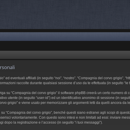
rsonali
d eventuali affiliati (in seguito “noi”, “nostro”, “Compagnia del corvo grigio”, “htt
azioni raccolte durante qualsiasi sessione d’uso da te effettuata (in seguito “le t
iga su “Compagnia del corvo grigio” il software phpBB creerà un certo numero di cook
ativo utente (in seguito “user-id”) ed un identificativo anonimo di sessione (in se
vo grigio” e viene usato per memorizzare gli argomenti letti da quelli ancora da leg
 “Compagnia del corvo grigio”, benché questi siano estranei agli scopi di questo d
serisci volontariamente. Con questo sono intesi e non limitati ad essi: inviare mess
gi dopo la registrazione e l’accesso (in seguito “i tuoi messaggi”).