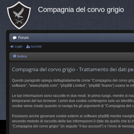
Compagnia del corvo grigio
Forum
Login
Iscriviti
Indice
Compagnia del corvo grigio - Trattamento dei dati pe
Questo paragrafo spiega dettagliatamente come “Compagnia del corvo grigio” e
software”, “www.phpbb.com”, “phpBB Limited”, “phpBB Teams”) usano le inform
Le tue informazioni sono raccolte in due modi. In primo luogo, mentre si nav
temporanei del tuo browser. I primi due cookie contengono solo un identific
cookie viene creato quando si naviga tra gli argomenti di “Compagnia del cor
Possiamo anche generare cookie esterni al software phpBB mentre navighi su
secondo metodo di raccolta delle tue informazioni è dato da quello che tu in
“Compagnia del corvo grigio” (in seguito “il tuo account”) e l’invio di messag