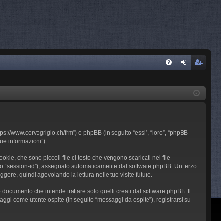
FA
og
sc
Q
in
riv
iti
ps://www.corvogrigio.ch/frm”) e phpBB (in seguito “essi”, “loro”, “phpBB
ue informazioni”).
ie, che sono piccoli file di testo che vengono scaricati nei file
guito “session-id”), assegnato automaticamente dal software phpBB. Un terzo
gere, quindi agevolando la lettura nelle tue visite future.
ocumento che intende trattare solo quelli creati dal software phpBB. Il
aggi come utente ospite (in seguito “messaggi da ospite”), registrarsi su