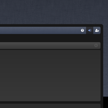
FA
og
sc
Q
in
riv
iti