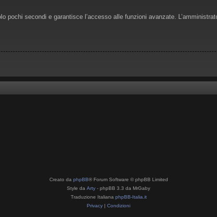
solo pochi secondi e garantisce l’accesso alle funzioni avanzate. L’amministrat
Creato da
phpBB
® Forum Software © phpBB Limited
Style da
Arty
- phpBB 3.3 da MrGaby
Traduzione Italiana
phpBB-Italia.it
Privacy
|
Condizioni