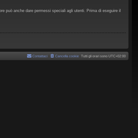
ore può anche dare permessi speciali agli utenti. Prima di eseguire il
Contattaci
Cancella cookie
Tutti gli orari sono
UTC+02:00