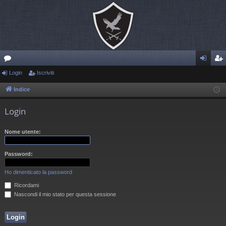
or
Login
Iscriviti
og
sc
u
in
riv
Indice
m
iti
Login
Nome utente:
Password:
Ho dimenticato la password
Ricordami
Nascondi il mio stato per questa sessione