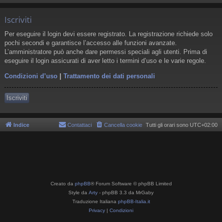
Iscriviti
Per eseguire il login devi essere registrato. La registrazione richiede solo
pochi secondi e garantisce l’accesso alle funzioni avanzate.
L’amministratore può anche dare permessi speciali agli utenti. Prima di
eseguire il login assicurati di aver letto i termini d’uso e le varie regole.
Condizioni d’uso
|
Trattamento dei dati personali
Iscriviti
Indice
Contattaci
Cancella cookie
Tutti gli orari sono
UTC+02:00
Creato da
phpBB
® Forum Software © phpBB Limited
Style da
Arty
- phpBB 3.3 da MrGaby
Traduzione Italiana
phpBB-Italia.it
Privacy
|
Condizioni