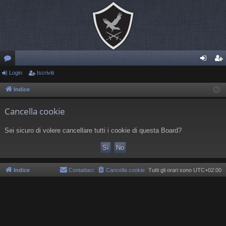
or
Login
Iscriviti
og
sc
u
in
riv
Indice
m
iti
Cancella cookie
Sei sicuro di volere cancellare tutti i cookie di questa Board?
Indice
Contattaci
Cancella cookie
Tutti gli orari sono
UTC+02:00