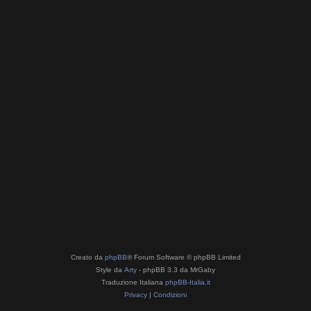
Creato da
phpBB
® Forum Software © phpBB Limited
Style da
Arty
- phpBB 3.3 da MrGaby
Traduzione Italiana
phpBB-Italia.it
Privacy
|
Condizioni