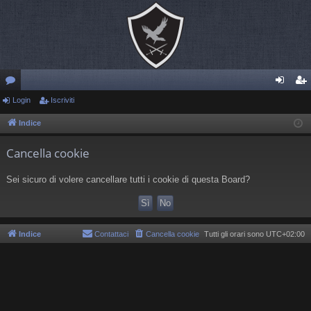
or
Login
Iscriviti
og
sc
u
in
riv
Indice
m
iti
Cancella cookie
Sei sicuro di volere cancellare tutti i cookie di questa Board?
Indice
Contattaci
Cancella cookie
Tutti gli orari sono
UTC+02:00