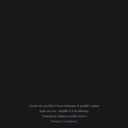
Creato da
phpBB
® Forum Software © phpBB Limited
Style da
Arty
- phpBB 3.3 da MrGaby
Traduzione Italiana
phpBB-Italia.it
Privacy
|
Condizioni