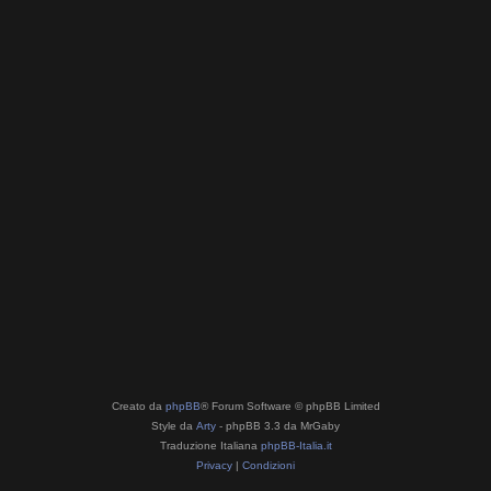
Creato da
phpBB
® Forum Software © phpBB Limited
Style da
Arty
- phpBB 3.3 da MrGaby
Traduzione Italiana
phpBB-Italia.it
Privacy
|
Condizioni