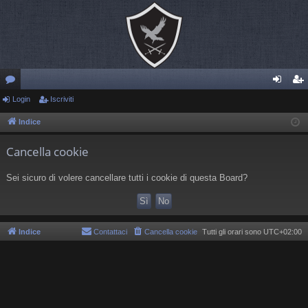
or
Login
Iscriviti
og
sc
u
in
riv
Indice
m
iti
Cancella cookie
Sei sicuro di volere cancellare tutti i cookie di questa Board?
Indice
Contattaci
Cancella cookie
Tutti gli orari sono
UTC+02:00