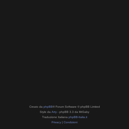
Creato da
phpBB
® Forum Software © phpBB Limited
Style da
Arty
- phpBB 3.3 da MrGaby
Traduzione Italiana
phpBB-Italia.it
Privacy
|
Condizioni