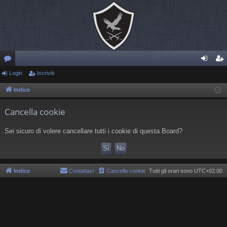
or
Login
Iscriviti
og
sc
u
in
riv
Indice
m
iti
Cancella cookie
Sei sicuro di volere cancellare tutti i cookie di questa Board?
Indice
Contattaci
Cancella cookie
Tutti gli orari sono
UTC+02:00