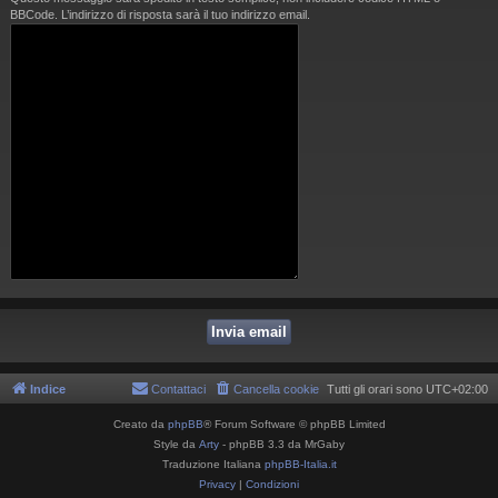
BBCode. L’indirizzo di risposta sarà il tuo indirizzo email.
Indice
Contattaci
Cancella cookie
Tutti gli orari sono
UTC+02:00
Creato da
phpBB
® Forum Software © phpBB Limited
Style da
Arty
- phpBB 3.3 da MrGaby
Traduzione Italiana
phpBB-Italia.it
Privacy
|
Condizioni