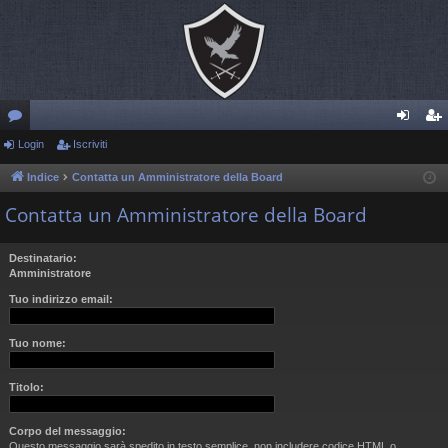
or
Login
Iscriviti
og
sc
u
in
riv
Indice
Contatta un Amministratore della Board
m
iti
Contatta un Amministratore della Board
Destinatario:
Amministratore
Tuo indirizzo email:
Tuo nome:
Titolo:
Corpo del messaggio:
Questo messaggio sarà spedito in testo semplice, non includere codice HTML o