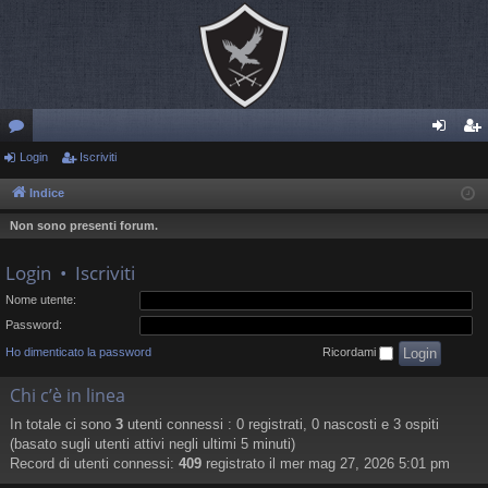
or
Login
Iscriviti
og
sc
u
in
riv
Indice
m
iti
Non sono presenti forum.
Login
•
Iscriviti
Nome utente:
Password:
Ho dimenticato la password
Ricordami
Chi c’è in linea
In totale ci sono
3
utenti connessi : 0 registrati, 0 nascosti e 3 ospiti
(basato sugli utenti attivi negli ultimi 5 minuti)
Record di utenti connessi:
409
registrato il mer mag 27, 2026 5:01 pm