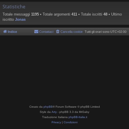
Statistiche
Totale messaggi
1195
• Totale argomenti
411
• Totale iscritti
48
• Ultimo
iscritto
Jonas
Indice
Contattaci
Cancella cookie
Tutti gli orari sono
UTC+02:00
Creato da
phpBB
® Forum Software © phpBB Limited
Style da
Arty
- phpBB 3.3 da MrGaby
Traduzione Italiana
phpBB-Italia.it
Privacy
|
Condizioni