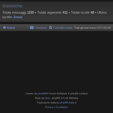
Statistiche
Totale messaggi
1195
• Totale argomenti
411
• Totale iscritti
48
• Ultimo
iscritto
Jonas
Indice
Contattaci
Cancella cookie
Tutti gli orari sono
UTC+02:00
Creato da
phpBB
® Forum Software © phpBB Limited
Style da
Arty
- phpBB 3.3 da MrGaby
Traduzione Italiana
phpBB-Italia.it
Privacy
|
Condizioni