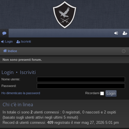
or
Login
Iscriviti
og
sc
u
in
riv
Indice
m
iti
Non sono presenti forum.
Login
•
Iscriviti
Nome utente:
Password:
Ho dimenticato la password
Ricordami
Chi c’è in linea
In totale ci sono
2
utenti connessi : 0 registrati, 0 nascosti e 2 ospiti
(basato sugli utenti attivi negli ultimi 5 minuti)
Record di utenti connessi:
409
registrato il mer mag 27, 2026 5:01 pm