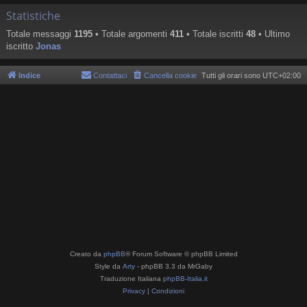
Statistiche
Totale messaggi
1195
• Totale argomenti
411
• Totale iscritti
48
• Ultimo
iscritto
Jonas
Indice
Contattaci
Cancella cookie
Tutti gli orari sono
UTC+02:00
Creato da
phpBB
® Forum Software © phpBB Limited
Style da
Arty
- phpBB 3.3 da MrGaby
Traduzione Italiana
phpBB-Italia.it
Privacy
|
Condizioni