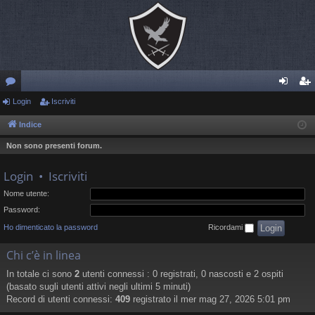
or
Login
Iscriviti
og
sc
u
in
riv
Indice
m
iti
Non sono presenti forum.
Login
•
Iscriviti
Nome utente:
Password:
Ho dimenticato la password
Ricordami
Chi c’è in linea
In totale ci sono
2
utenti connessi : 0 registrati, 0 nascosti e 2 ospiti
(basato sugli utenti attivi negli ultimi 5 minuti)
Record di utenti connessi:
409
registrato il mer mag 27, 2026 5:01 pm