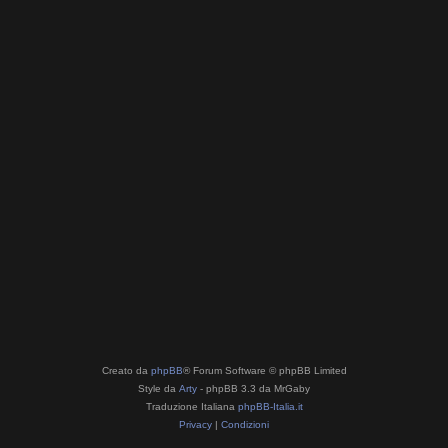
Creato da
phpBB
® Forum Software © phpBB Limited
Style da
Arty
- phpBB 3.3 da MrGaby
Traduzione Italiana
phpBB-Italia.it
Privacy
|
Condizioni