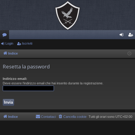
or
Login
Iscriviti
og
sc
u
in
riv
Indice
m
iti
Resetta la password
Indirizzo email:
Deve essere l’indirizzo email che hai inserito durante la registrazione.
Indice
Contattaci
Cancella cookie
Tutti gli orari sono
UTC+02:00