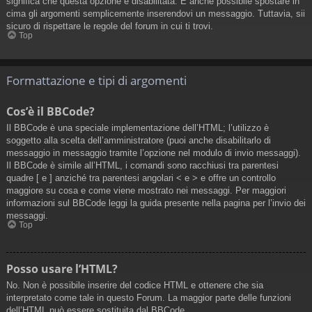
significa che questa opzione è disabilitata. È anche possibile spostare in
cima gli argomenti semplicemente inserendovi un messaggio. Tuttavia, sii
sicuro di rispettare le regole del forum in cui ti trovi.
Top
Formattazione e tipi di argomenti
Cos’è il BBCode?
Il BBCode è una speciale implementazione dell’HTML; l’utilizzo è
soggetto alla scelta dell’amministratore (puoi anche disabilitarlo di
messaggio in messaggio tramite l’opzione nel modulo di invio messaggi).
Il BBCode è simile all’HTML, i comandi sono racchiusi tra parentesi
quadre [ e ] anziché tra parentesi angolari < e > e offre un controllo
maggiore su cosa e come viene mostrato nei messaggi. Per maggiori
informazioni sul BBCode leggi la guida presente nella pagina per l’invio dei
messaggi.
Top
Posso usare l’HTML?
No. Non è possibile inserire del codice HTML e ottenere che sia
interpretato come tale in questo Forum. La maggior parte delle funzioni
dell’HTML può essere sostituita dal BBCode.