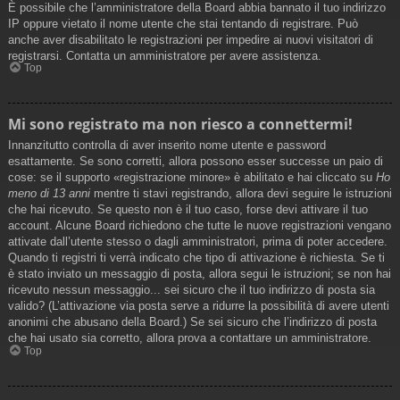
È possibile che l’amministratore della Board abbia bannato il tuo indirizzo
IP oppure vietato il nome utente che stai tentando di registrare. Può
anche aver disabilitato le registrazioni per impedire ai nuovi visitatori di
registrarsi. Contatta un amministratore per avere assistenza.
Top
Mi sono registrato ma non riesco a connettermi!
Innanzitutto controlla di aver inserito nome utente e password
esattamente. Se sono corretti, allora possono esser successe un paio di
cose: se il supporto «registrazione minore» è abilitato e hai cliccato su
Ho
meno di 13 anni
mentre ti stavi registrando, allora devi seguire le istruzioni
che hai ricevuto. Se questo non è il tuo caso, forse devi attivare il tuo
account. Alcune Board richiedono che tutte le nuove registrazioni vengano
attivate dall’utente stesso o dagli amministratori, prima di poter accedere.
Quando ti registri ti verrà indicato che tipo di attivazione è richiesta. Se ti
è stato inviato un messaggio di posta, allora segui le istruzioni; se non hai
ricevuto nessun messaggio... sei sicuro che il tuo indirizzo di posta sia
valido? (L’attivazione via posta serve a ridurre la possibilità di avere utenti
anonimi che abusano della Board.) Se sei sicuro che l’indirizzo di posta
che hai usato sia corretto, allora prova a contattare un amministratore.
Top