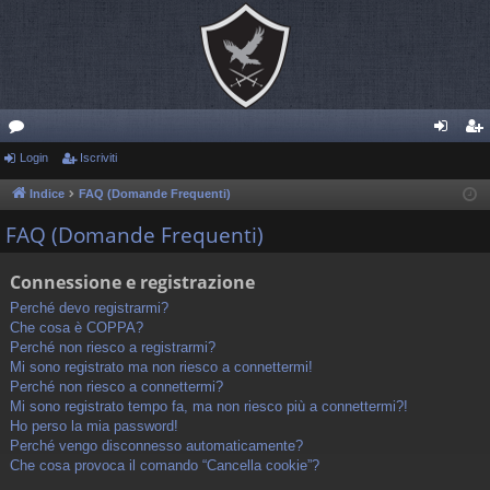
or
Login
Iscriviti
og
sc
u
in
riv
Indice
FAQ (Domande Frequenti)
m
iti
FAQ (Domande Frequenti)
Connessione e registrazione
Perché devo registrarmi?
Che cosa è COPPA?
Perché non riesco a registrarmi?
Mi sono registrato ma non riesco a connettermi!
Perché non riesco a connettermi?
Mi sono registrato tempo fa, ma non riesco più a connettermi?!
Ho perso la mia password!
Perché vengo disconnesso automaticamente?
Che cosa provoca il comando “Cancella cookie”?