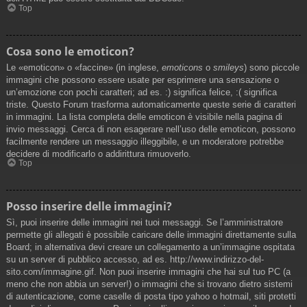
Top
Cosa sono le emoticon?
Le «emoticon» o «faccine» (in inglese,
emoticons
o
smileys
) sono piccole
immagini che possono essere usate per esprimere una sensazione o
un’emozione con pochi caratteri; ad es. :) significa felice, :( significa
triste. Questo Forum trasforma automaticamente queste serie di caratteri
in immagini. La lista completa delle emoticon è visibile nella pagina di
invio messaggi. Cerca di non esagerare nell’uso delle emoticon, possono
facilmente rendere un messaggio illeggibile, e un moderatore potrebbe
decidere di modificarlo o addirittura rimuoverlo.
Top
Posso inserire delle immagini?
Sì, puoi inserire delle immagini nei tuoi messaggi. Se l’amministratore
permette gli allegati è possibile caricare delle immagini direttamente sulla
Board; in alternativa devi creare un collegamento a un’immagine ospitata
su un server di pubblico accesso, ad es. http://www.indirizzo-del-
sito.com/immagine.gif. Non puoi inserire immagini che hai sul tuo PC (a
meno che non abbia un server!) o immagini che si trovano dietro sistemi
di autenticazione, come caselle di posta tipo yahoo o hotmail, siti protetti