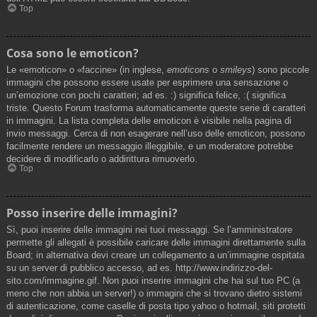
Top
Cosa sono le emoticon?
Le «emoticon» o «faccine» (in inglese,
emoticons
o
smileys
) sono piccole
immagini che possono essere usate per esprimere una sensazione o
un’emozione con pochi caratteri; ad es. :) significa felice, :( significa
triste. Questo Forum trasforma automaticamente queste serie di caratteri
in immagini. La lista completa delle emoticon è visibile nella pagina di
invio messaggi. Cerca di non esagerare nell’uso delle emoticon, possono
facilmente rendere un messaggio illeggibile, e un moderatore potrebbe
decidere di modificarlo o addirittura rimuoverlo.
Top
Posso inserire delle immagini?
Sì, puoi inserire delle immagini nei tuoi messaggi. Se l’amministratore
permette gli allegati è possibile caricare delle immagini direttamente sulla
Board; in alternativa devi creare un collegamento a un’immagine ospitata
su un server di pubblico accesso, ad es. http://www.indirizzo-del-
sito.com/immagine.gif. Non puoi inserire immagini che hai sul tuo PC (a
meno che non abbia un server!) o immagini che si trovano dietro sistemi
di autenticazione, come caselle di posta tipo yahoo o hotmail, siti protetti