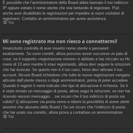
È possibile che l’amministratore della Board abbia bannato il tuo indirizzo
IP oppure vietato il nome utente che stai tentando di registrare. Può
anche aver disabilitato le registrazioni per impedire ai nuovi visitatori di
registrarsi. Contatta un amministratore per avere assistenza.
Top
Mi sono registrato ma non riesco a connettermi!
Innanzitutto controlla di aver inserito nome utente e password
esattamente. Se sono corretti, allora possono esser successe un paio di
cose: se il supporto «registrazione minore» è abilitato e hai cliccato su
Ho
meno di 13 anni
mentre ti stavi registrando, allora devi seguire le istruzioni
che hai ricevuto. Se questo non è il tuo caso, forse devi attivare il tuo
account. Alcune Board richiedono che tutte le nuove registrazioni vengano
attivate dall’utente stesso o dagli amministratori, prima di poter accedere.
Quando ti registri ti verrà indicato che tipo di attivazione è richiesta. Se ti
è stato inviato un messaggio di posta, allora segui le istruzioni; se non hai
ricevuto nessun messaggio... sei sicuro che il tuo indirizzo di posta sia
valido? (L’attivazione via posta serve a ridurre la possibilità di avere utenti
anonimi che abusano della Board.) Se sei sicuro che l’indirizzo di posta
che hai usato sia corretto, allora prova a contattare un amministratore.
Top