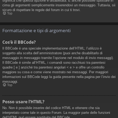
significa che questa opzione è disabilitata. È anche possibile spostare in
cima gli argomenti semplicemente inserendovi un messaggio. Tuttavia, sii
sicuro di rispettare le regole del forum in cui ti trovi.
Top
Formattazione e tipi di argomenti
Cos’è il BBCode?
Il BBCode è una speciale implementazione dell’HTML; l’utilizzo è
soggetto alla scelta dell’amministratore (puoi anche disabilitarlo di
messaggio in messaggio tramite l’opzione nel modulo di invio messaggi).
Il BBCode è simile all’HTML, i comandi sono racchiusi tra parentesi
quadre [ e ] anziché tra parentesi angolari < e > e offre un controllo
maggiore su cosa e come viene mostrato nei messaggi. Per maggiori
informazioni sul BBCode leggi la guida presente nella pagina per l’invio dei
messaggi.
Top
Posso usare l’HTML?
No. Non è possibile inserire del codice HTML e ottenere che sia
interpretato come tale in questo Forum. La maggior parte delle funzioni
dell’HTML può essere sostituita dal BBCode.