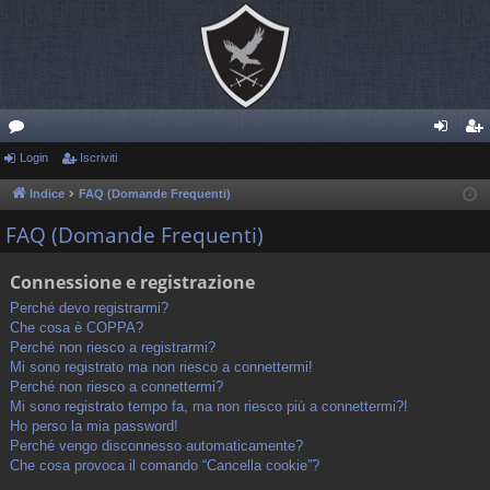
or
Login
Iscriviti
og
sc
u
in
riv
Indice
FAQ (Domande Frequenti)
m
iti
FAQ (Domande Frequenti)
Connessione e registrazione
Perché devo registrarmi?
Che cosa è COPPA?
Perché non riesco a registrarmi?
Mi sono registrato ma non riesco a connettermi!
Perché non riesco a connettermi?
Mi sono registrato tempo fa, ma non riesco più a connettermi?!
Ho perso la mia password!
Perché vengo disconnesso automaticamente?
Che cosa provoca il comando “Cancella cookie”?