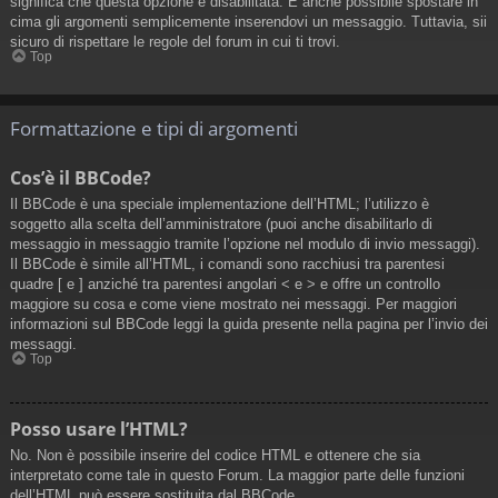
significa che questa opzione è disabilitata. È anche possibile spostare in
cima gli argomenti semplicemente inserendovi un messaggio. Tuttavia, sii
sicuro di rispettare le regole del forum in cui ti trovi.
Top
Formattazione e tipi di argomenti
Cos’è il BBCode?
Il BBCode è una speciale implementazione dell’HTML; l’utilizzo è
soggetto alla scelta dell’amministratore (puoi anche disabilitarlo di
messaggio in messaggio tramite l’opzione nel modulo di invio messaggi).
Il BBCode è simile all’HTML, i comandi sono racchiusi tra parentesi
quadre [ e ] anziché tra parentesi angolari < e > e offre un controllo
maggiore su cosa e come viene mostrato nei messaggi. Per maggiori
informazioni sul BBCode leggi la guida presente nella pagina per l’invio dei
messaggi.
Top
Posso usare l’HTML?
No. Non è possibile inserire del codice HTML e ottenere che sia
interpretato come tale in questo Forum. La maggior parte delle funzioni
dell’HTML può essere sostituita dal BBCode.