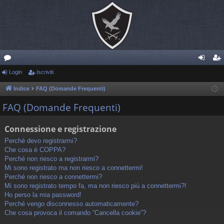
or
Login
Iscriviti
og
sc
u
in
riv
Indice
FAQ (Domande Frequenti)
m
iti
FAQ (Domande Frequenti)
Connessione e registrazione
Perché devo registrarmi?
Che cosa è COPPA?
Perché non riesco a registrarmi?
Mi sono registrato ma non riesco a connettermi!
Perché non riesco a connettermi?
Mi sono registrato tempo fa, ma non riesco più a connettermi?!
Ho perso la mia password!
Perché vengo disconnesso automaticamente?
Che cosa provoca il comando “Cancella cookie”?