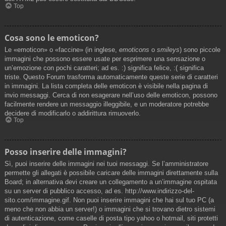
Top
Cosa sono le emoticon?
Le «emoticon» o «faccine» (in inglese,
emoticons
o
smileys
) sono piccole
immagini che possono essere usate per esprimere una sensazione o
un’emozione con pochi caratteri; ad es. :) significa felice, :( significa
triste. Questo Forum trasforma automaticamente queste serie di caratteri
in immagini. La lista completa delle emoticon è visibile nella pagina di
invio messaggi. Cerca di non esagerare nell’uso delle emoticon, possono
facilmente rendere un messaggio illeggibile, e un moderatore potrebbe
decidere di modificarlo o addirittura rimuoverlo.
Top
Posso inserire delle immagini?
Sì, puoi inserire delle immagini nei tuoi messaggi. Se l’amministratore
permette gli allegati è possibile caricare delle immagini direttamente sulla
Board; in alternativa devi creare un collegamento a un’immagine ospitata
su un server di pubblico accesso, ad es. http://www.indirizzo-del-
sito.com/immagine.gif. Non puoi inserire immagini che hai sul tuo PC (a
meno che non abbia un server!) o immagini che si trovano dietro sistemi
di autenticazione, come caselle di posta tipo yahoo o hotmail, siti protetti