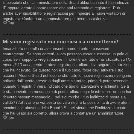
È possibile che l’amministratore della Board abbia bannato il tuo indirizzo
IP oppure vietato il nome utente che stai tentando di registrare. Può
anche aver disabilitato le registrazioni per impedire ai nuovi visitatori di
registrarsi. Contatta un amministratore per avere assistenza.
Top
Mi sono registrato ma non riesco a connettermi!
Innanzitutto controlla di aver inserito nome utente e password
esattamente. Se sono corretti, allora possono esser successe un paio di
cose: se il supporto «registrazione minore» è abilitato e hai cliccato su
Ho
meno di 13 anni
mentre ti stavi registrando, allora devi seguire le istruzioni
che hai ricevuto. Se questo non è il tuo caso, forse devi attivare il tuo
account. Alcune Board richiedono che tutte le nuove registrazioni vengano
attivate dall’utente stesso o dagli amministratori, prima di poter accedere.
Quando ti registri ti verrà indicato che tipo di attivazione è richiesta. Se ti
è stato inviato un messaggio di posta, allora segui le istruzioni; se non hai
ricevuto nessun messaggio... sei sicuro che il tuo indirizzo di posta sia
valido? (L’attivazione via posta serve a ridurre la possibilità di avere utenti
anonimi che abusano della Board.) Se sei sicuro che l’indirizzo di posta
che hai usato sia corretto, allora prova a contattare un amministratore.
Top